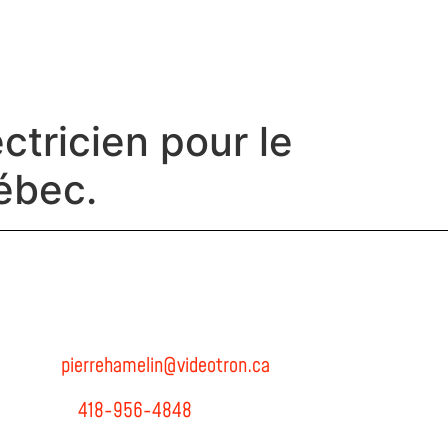
Projets
Contactez-nous
ctricien pour le
uébec.
NOUS JOINDRE
Pierre Hamelin Inc,.
Adresse: 13047, boul. Henri-Bourassa, Québec, Qc, G1G 3Y6
Courriel:
pierrehamelin@videotron.ca
Téléphone:
418-956-4848