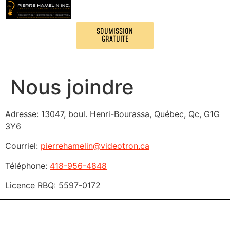
Nos services
SOUMISSION
Projets
GRATUITE
Contactez-nous
Nous joindre
Adresse: 13047, boul. Henri-Bourassa, Québec, Qc, G1G
3Y6
Courriel:
pierrehamelin@videotron.ca
Téléphone:
418-956-4848
Licence RBQ: 5597-0172
NOUS JOINDRE