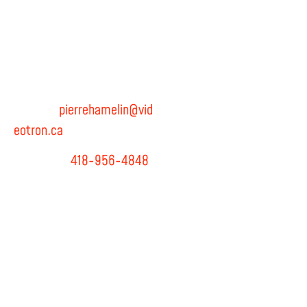
Pierre Hamelin Inc,.
Adresse: 13047, boul.
Henri-Bourassa, Québec,
Qc, G1G 3Y6
Courriel:
pierrehamelin@vid
eotron.ca
Téléphone:
418-956-4848
Propulsé par Miitems
Licence RBQ: 5597-0172
Tous droits réservés 2024